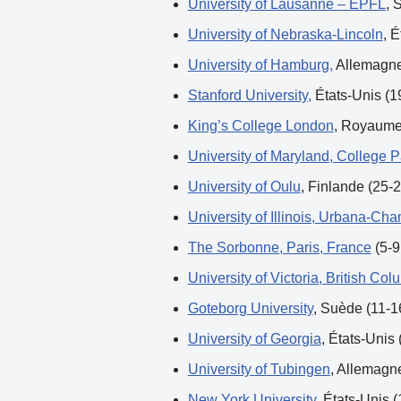
University of Lausanne – EPFL
, 
University of Nebraska-Lincoln
, É
University of Hamburg,
Allemagne 
Stanford University,
États-Unis (1
King’s College London
, Royaume-
University of Maryland, College 
University of Oulu
, Finlande (25-2
University of Illinois, Urbana-Ch
The Sorbonne, Paris, France
(5-9 
University of Victoria, British C
Goteborg University
, Suède (11-1
University of Georgia
, États-Unis 
University
of
Tubingen
, Allemagne
New York University
, États-Unis (