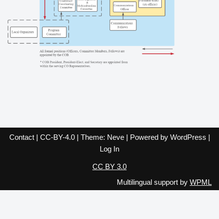
Contact
|
CC-BY-4.0
| Theme:
Neve
| Powered by
WordPress
|
Log In
CC BY 3.0
Multilingual support by
WPML
English
Español
Français
Italiano
Deutsch